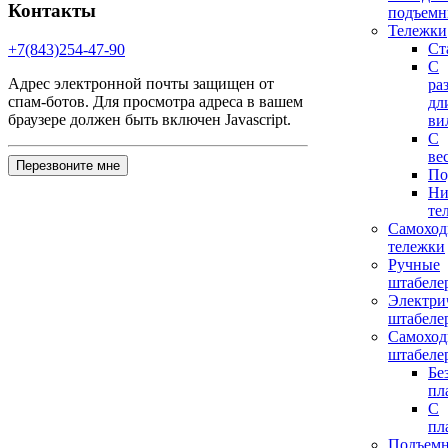
Контакты
подъемн
Тележки
Ст
+7(843)254-47-90
С
Адрес электронной почты защищен от
ра
спам-ботов. Для просмотра адреса в вашем
дл
браузере должен быть включен Javascript.
ви
С
ве
Перезвоните мне
По
Ни
те
Самохо
тележки
Ручные
штабеле
Электри
штабеле
Самохо
штабеле
Бе
пл
С
пл
Подъем