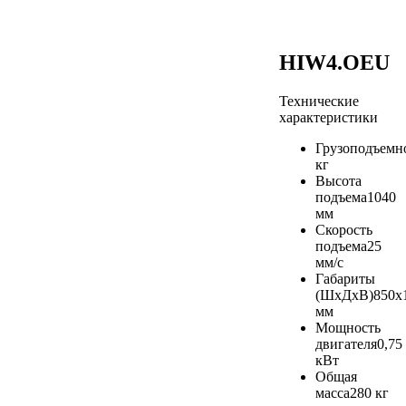
HIW4.OEU
Технические
характеристики
Грузоподъемн
кг
Высота
подъема
1040
мм
Скорость
подъема
25
мм/с
Габариты
(ШхДхВ)
850х
мм
Мощность
двигателя
0,75
кВт
Общая
масса
280 кг