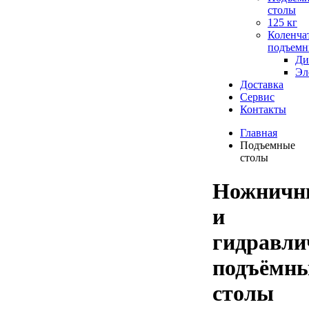
столы
125 кг
Коленча
подъемн
Ди
Эл
Доставка
Сервис
Контакты
Главная
Подъемные
столы
Ножничн
и
гидравли
подъёмн
столы