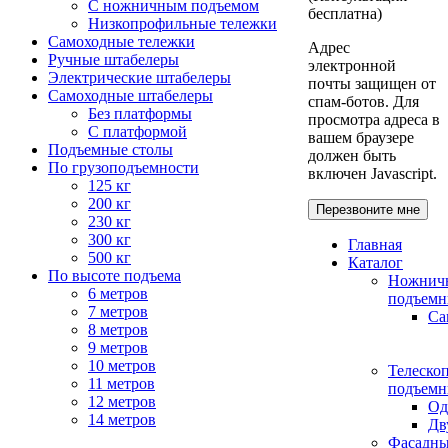
С ножничным подъемом
бесплатна)
Низкопрофильные тележки
Самоходные тележки
Адрес
Ручные штабелеры
электронной
Электрические штабелеры
почты защищен от
Самоходные штабелеры
спам-ботов. Для
Без платформы
просмотра адреса в
С платформой
вашем браузере
Подъемные столы
должен быть
По грузоподъемности
включен Javascript.
125 кг
200 кг
Перезвоните мне
230 кг
300 кг
Главная
500 кг
Каталог
По высоте подъема
Ножнич
6 метров
подъемн
7 метров
Са
8 метров
9 метров
10 метров
Телеско
11 метров
подъемн
12 метров
Од
14 метров
Дв
Фасадн