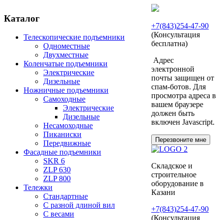
Каталог
+7(843)254-47-90
(Консультация
Телескопические подъемники
бесплатна)
Одноместные
Двухместные
Адрес
Коленчатые подъемники
электронной
Электрические
почты защищен от
Дизельные
спам-ботов. Для
Ножничные подъемники
просмотра адреса в
Самоходные
вашем браузере
Электрические
должен быть
Дизельные
включен Javascript.
Несамоходные
Пиканиски
Перезвоните мне
Передвижные
Фасадные подъемники
SKR 6
Складское и
ZLP 630
строительное
ZLP 800
оборудование в
Тележки
Казани
Стандартные
С разной длиной вил
+7(843)254-47-90
С весами
(Консультация