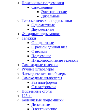
Ножничные подъемники
Самоходные
Электрические
Дизельные
Телескопические подъемники
Одноместные
Двухместные
Фасадные подъемники
Тележки
Стандартные
С разной длиной вил
С весами
Подъемные
Низкопрофильные тележки
Самоходные тележки
Ручные штабелеры
Электрические штабелеры
Самоходные штабелеры
Без платформы
С платформой
Подъемные столы
125 кг
Коленчатые подъемники
Дизельные
Электрические